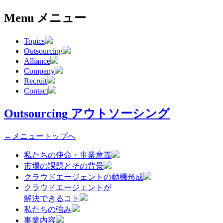
Menu
メニュー
Topics
Outsourcing
Alliance
Company
Recruit
Contact
Outsourcing
アウトソーシング
←メニュートップへ
私たちの使命・事業意義
市場の課題とその背景
クラウドエージェントの動機形成
クラウドエージェントが
解決できるコト
私たちの強み
事業内容