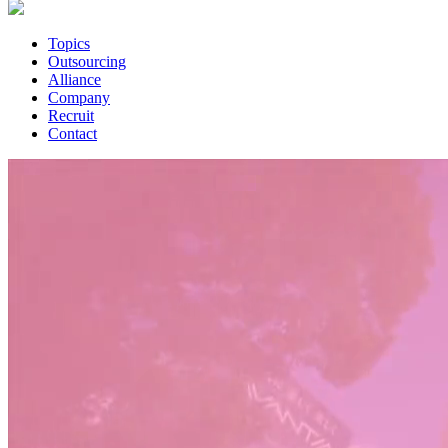
Topics
Outsourcing
Alliance
Company
Recruit
Contact