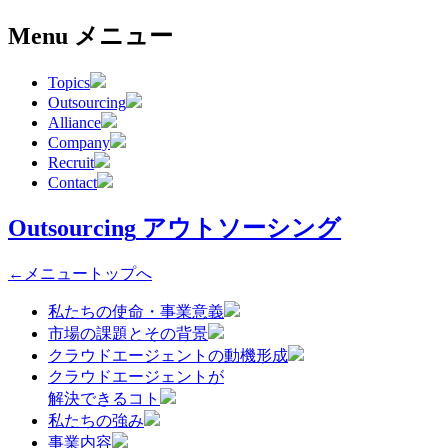
Menu
メニュー
Topics
Outsourcing
Alliance
Company
Recruit
Contact
Outsourcing
アウトソーシング
←メニュートップへ
私たちの使命・事業意義
市場の課題とその背景
クラウドエージェントの動機形成
クラウドエージェントが
解決できるコト
私たちの強み
事業内容